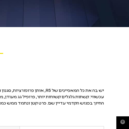
סרטון
המציג
את
דגם
הקונספט
R5
E-
Tech
electric
יש בה את כל המאפיינים של R5, אותן פ
עכשווי: קשתות גלגלים קשוחות יותר, פרופיל גג מעודן, מ
החיוך בפגוש הקדמי עדיין שם. פרט קטן ונחמד ממש כמו
נסיעת מבחן