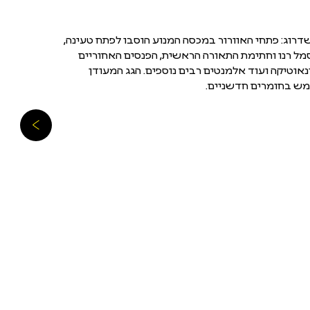
שדרוג: פתחי האוורור במכסה המנוע הוסבו לפתח טעינה,
ות את סמל רנו וחתימת התאורה הראשית, הפנסים האחוריים
וטיקה ועוד אלמנטים רבים נוספים. הגג המעודן
ש בחומרים חדשניים.