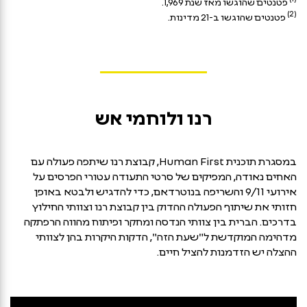
פטנטים שהוגשו מאז שנת 1,969.
(2)
פטנטים שהוגשו ב-21 מדינות.
רנו ולוחמי אש
במסגרת תוכנית Human First, קבוצת רנו שיתפה פעולה עם
האחים נאודה, המפיקים של סרטי התעודה עטורי הפרסים על
אירועי 9/11 והשריפה בנוטרדאם, כדי להדגיש ולבטא באופן
חזותי את שיתוף הפעולה ההדוק בין קבוצת רנו וצוותי החילוץ
בדרכים. הברית בין צוותי הנדסה ומחקר ופיתוח מהווה הרפתקה
מדהימה המוקדשת ל"שעת הזה", הדקות היקרות בהן לצוותי
ההצלה יש הזדמנות להציל חיים.