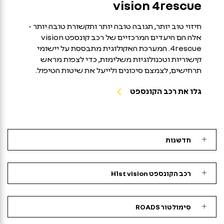
vision 4rescue
חיזוי טוב יותר, תגובה טובה יותר ותקשורת טובה יותר -
אלה הם היעדים המרכזיים של רכב קונספט vision
4rescue. המערכת האקולוגית מתבססת על יישומי
קישוריות וטכנולוגיות משלימות, כדי לצפות מראש
תרחישים, לצמצם סיכונים ולייעל את שיטות הטיפול.
גלו את רכב הקונספט
חדשנות
רכב הקונספט H1st vision
סימולטור ROADS