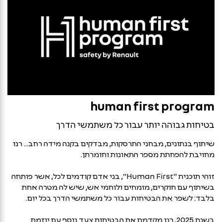
רנו
בנסיעה
human first program
בטיחות גבוהה יותר עבור כל משתמשי הדרך
שיתוף בנתונים, מבחני התרסקות, מבדקים בקנה מידה רחב... רנו
מחויבת להפחתת מספר התאונות וחומרתן.
זוהי תוכנית "Human First", בני אדם קודמים לכל, אשר פותחה
בשיתוף עם חוקרים, מומחים ולוחמי אש, שיש לה מטרה אחת
בלבד: לשפר את הבטיחות עבור כל משתמשי הדרך בכל יום.
בשנת 2025, רנו מקדמת את הבטיחות צעד נוסף עם יוזמת