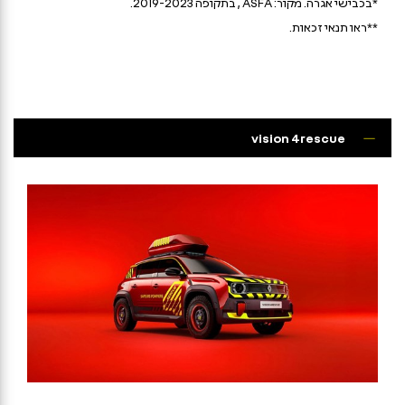
*בכבישי אגרה. מקור:
ASFA
, בתקופה 2019-2023.
**ראו תנאי זכאות.
vision 4rescue