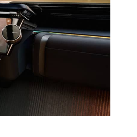
סרטון
קצר
המציג