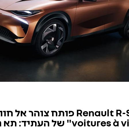
רכב הקונספט Renault R-Space Lab פ
המבטא את קונספט "tures à vivre