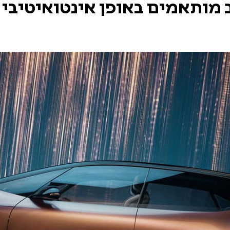
מותאמים באופן אינטואיטיבי ל
צפו
בגלריית
תמונות
של
רכב
קונספט
רנו
R-