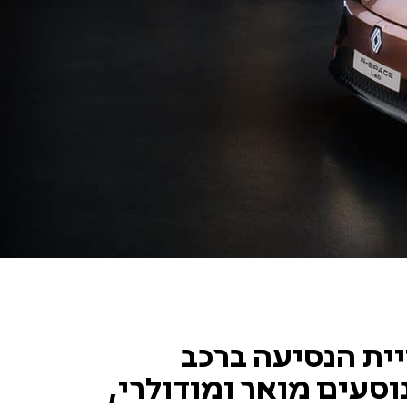
ותח צוהר אל חוויית הנסיעה ברכב
voi" של העתיד: תא נוסעים מואר ומודולרי,