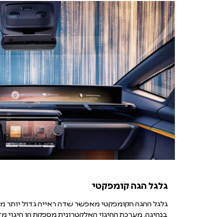
את
תא
הנוסעים
של
רכב
הקונספט
Renault
R
Space
Lab
גלגל הגה קומפקטי
גלגל ההגה הקומפקטי מאפשר שדה ראייה גדול יותר מ
בנהיגה. מערכת ההיגוי האלקטרונית מספקת הן היגוי מדוי