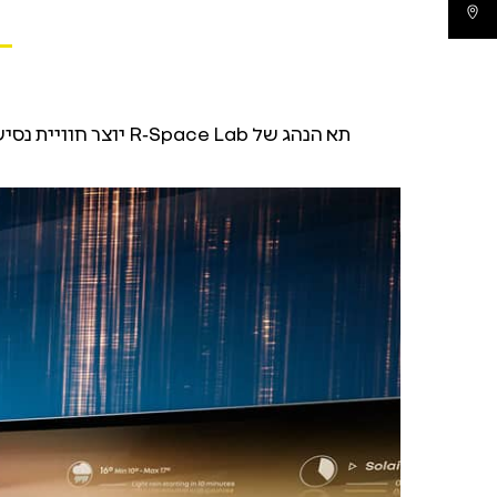
אולמות תצוגה
תא הנהג של R‑Space Lab יוצר חוויית נסיעה חדשה מסוגה: סוחפת, שיתופית, אינטואיטיבית ורציפה. כל המאפיינים תוכננו סביב החוויה של הנוסעים.