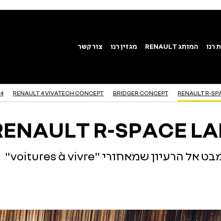
X4
RENAULT 4 VIVATECH CONCEPT
BRIDGER CONCEPT
RENAULT R-SP
RENAULT R-SPACE LA
בט אל הרעיון שמאחורי
"voitures à vivre"