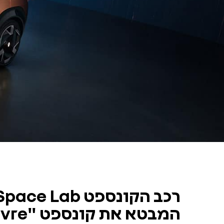
סרטון
קצר
המציג
את
רכב
הקונספט
Renault
R