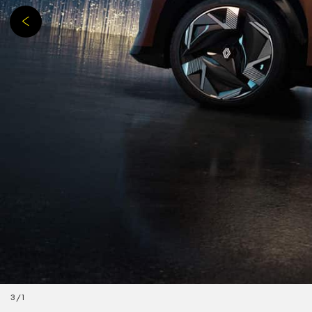
3
/
1