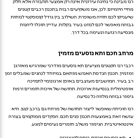
רנו מבינה כי נהיגה עירונית אינה רק אמצעי תחבורה אלא חלק
מחיי היומיום. לכן, אנו משקיעים רבות בתכנון רכבים קטנים
שיעניקו לכם חוויה משופרת. השילוב בין גודל קומפקטי לנוחות
גבוהה מאפשר לכם לנווט בעיר בקלות. עדיין תוכלו ליהנות
מנסיעה רגועה ונעימה בכל דרך.
מרחב חכם ותא נוסעים מזמין
רכבי רנו הקטנים מציעים תא נוסעים מודרני שמרגיש מאורגן
ומזמין. תכנון הנדסת האנוש מותאם במיוחד לנהגים שמבלים זמן
רב בעיר. המושבים מעוצבים באופן ארגונומי לתמיכה
אופטימלית בנסיעות ארוכות. תחושה של איכות חומרים ורמת
גימור גבוהה מלווה כל נסיעה.
רנו הוכיחה שאפשר ליצור תחושה של מרווח גם ברכב קטן. היא
עושה זאת באמצעות תכנון פנים חכם. הפקדים ממוקמים בצורה
אינטואיטיבית. הגימור משלב חומרים נעימים למגע.
תא נוסעים מרווח ביחס לקטגוריה.