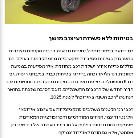
בטיחות ללא פשרות ועיצוב מושך
רנו ידועה במחויבותה לבטיחות נוסעיה. רכביה הקטנים מצוידים
במערכות בטיחות פסיביות ואקטיביות מהמתקדמות בעולם. הם
כוללים כריות אוויר ושלדת רכב מחוזקת. אלו מסייעות במניעת
תאונות. רנו קליאו זכתה בדירוג בטיחות גבוה במבחני ריסוק. גם
רנו 5 החשמלית מציעה מערכות בטיחות מתקדמות התואמות את
הדור החדש של הרכבים החשמליים. זו גם הסיבה שזכתה בתואר
הנחשק "רכב השנה באירופה" לשנת 2025.
רכבי רנו הקטנים משלבים פונקציונליות עם עיצוב אירופאי
אלגנטי ודינמי. הקווים המודרניים והפרופורציות המאוזנות
מעניקים להם נוכחות בולטת על הכביש. העיצוב של רנו אינו רק
אסתטי, אלא גם תורם לאווירודינמיקה.