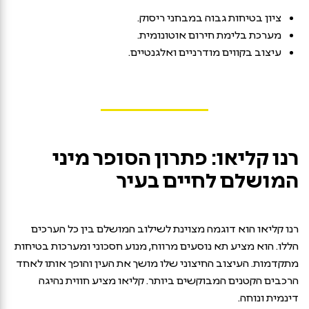
ציון בטיחות גבוה במבחני ריסוק.
מערכת בלימת חירום אוטונומית.
עיצוב בקווים מודרניים ואלגנטיים.
רנו קליאו: פתרון הסופר מיני
המושלם לחיים בעיר
רנו קליאו הוא דוגמה מצוינת לשילוב המושלם בין כל הערכים
הללו. הוא מציע תא נוסעים מרווח, מנוע חסכוני ומערכות בטיחות
מתקדמות. העיצוב החיצוני שלו מושך את העין והופך אותו לאחד
הרכבים הקטנים המבוקשים ביותר. קליאו מציע חווית נהיגה
דינמית ונוחה.