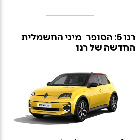
רנו 5: הסופר־מיני החשמלית
החדשה של רנו