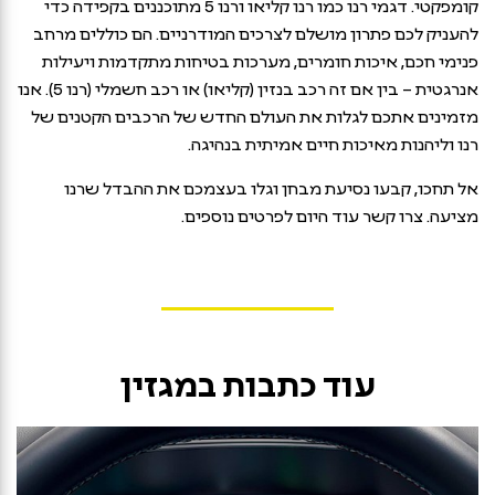
קומפקטי. דגמי רנו כמו רנו קליאו ורנו 5 מתוכננים בקפידה כדי
להעניק לכם פתרון מושלם לצרכים המודרניים. הם כוללים מרחב
פנימי חכם, איכות חומרים, מערכות בטיחות מתקדמות ויעילות
אנרגטית – בין אם זה רכב בנזין (קליאו) או רכב חשמלי (רנו 5). אנו
מזמינים אתכם לגלות את העולם החדש של הרכבים הקטנים של
רנו וליהנות מאיכות חיים אמיתית בנהיגה.
אל תחכו, קבעו נסיעת מבחן וגלו בעצמכם את ההבדל שרנו
מציעה. צרו קשר עוד היום לפרטים נוספים.
עוד כתבות במגזין