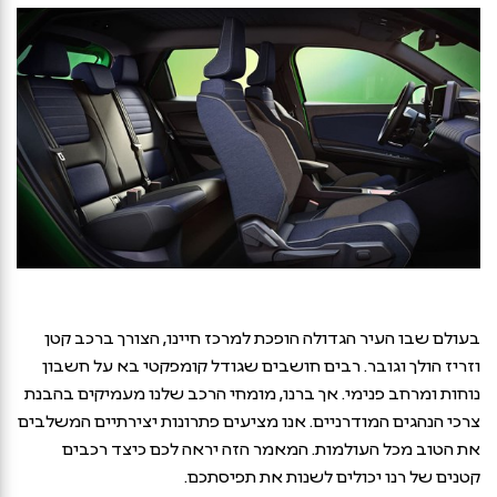
בעולם שבו העיר הגדולה הופכת למרכז חיינו, הצורך ברכב קטן
וזריז הולך וגובר. רבים חושבים שגודל קומפקטי בא על חשבון
נוחות ומרחב פנימי. אך ברנו, מומחי הרכב שלנו מעמיקים בהבנת
צרכי הנהגים המודרניים. אנו מציעים פתרונות יצירתיים המשלבים
את הטוב מכל העולמות. המאמר הזה יראה לכם כיצד רכבים
קטנים של רנו יכולים לשנות את תפיסתכם.