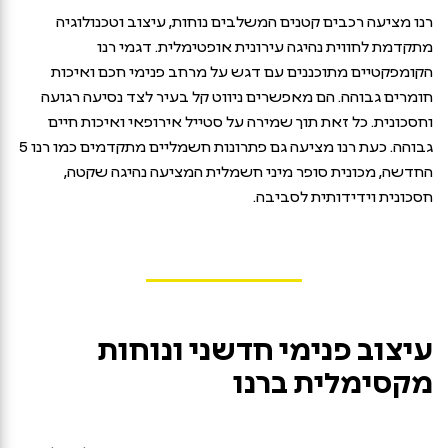
רנו מציעה רכבים קטנים המשלבים נוחות, עיצוב וטכנולוגיה
מתקדמת לחווית נהיגה עירונית אופטימלית. דגמי רנו
הקומפקטיים מתוכננים עם דגש על מרחב פנימי חכם ואיכות
חומרים גבוהה. הם מאפשרים ניווט קל בעיר לצד נסיעה רגועה
וחסכונית. כל זאת תוך שמירה על סטייל אירופאי ואיכות חיים
גבוהה. כעת רנו מציעה גם פתרונות חשמליים מתקדמים כמו רנו 5
החדשה, מכונית סופר מיני חשמלית המציעה נהיגה שקטה,
חסכונית וידידותית לסביבה.
עיצוב פנימי חדשני ונוחות
מקסימלית ברנו