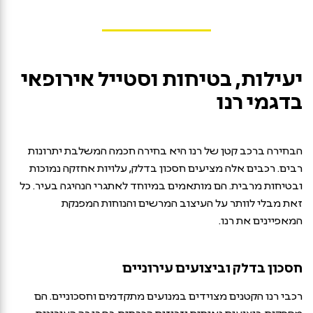
יעילות, בטיחות וסטייל אירופאי
בדגמי רנו
הבחירה ברכב קטן של רנו היא בחירה חכמה המשלבת יתרונות
רבים. רכבים אלה מציעים חסכון בדלק, עלויות אחזקה נמוכות
ובטיחות מרבית. הם מותאמים במיוחד לאתגרי הנהיגה בעיר. כל
זאת מבלי לוותר על העיצוב המרשים והנוחות המפנקת
המאפיינים את רנו.
חסכון בדלק וביצועים עירוניים
רכבי רנו הקטנים מצוידים במנועים מתקדמים וחסכוניים. הם
מספקים ביצועים נאותים וזריזות הכרחית בסביבה העירונית