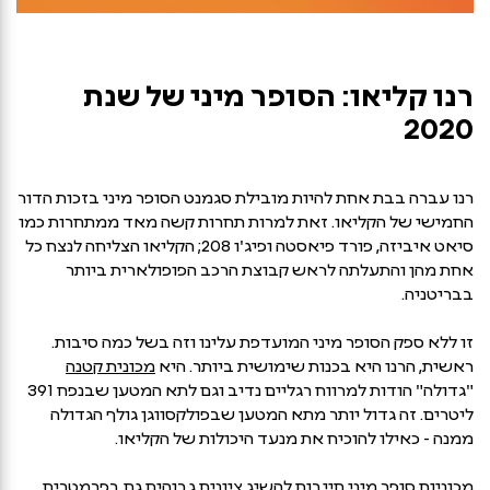
רנו קליאו: הסופר מיני של שנת
2020
רנו עברה בבת אחת להיות מובילת סגמנט הסופר מיני בזכות הדור
החמישי של הקליאו. זאת למרות תחרות קשה מאד ממתחרות כמו
סיאט איביזה, פורד פיאסטה ופיג'ו 208; הקליאו הצליחה לנצח כל
אחת מהן והתעלתה לראש קבוצת הרכב הפופולארית ביותר
בבריטניה.
זו ללא ספק הסופר מיני המועדפת עלינו וזה בשל כמה סיבות.
ראשית, הרנו היא בכנות שימושית ביותר. היא
מכונית קטנה
"גדולה" הודות למרווח רגליים נדיב וגם לתא המטען שבנפח 391
ליטרים. זה גדול יותר מתא המטען שבפולקסווגן גולף הגדולה
ממנה - כאילו להוכיח את מנעד היכולות של הקליאו.
מכוניות סופר מיני חייבות להשיג ציונים גבוהים גם בפרמטרים