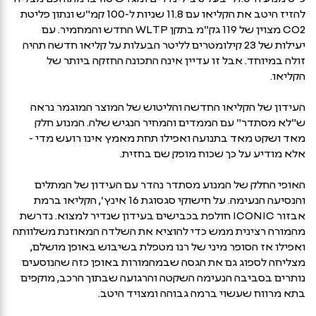
להזיז היטב את הקליאו עם 11.8 שניות ל-100 קמ"ש ונתון פליטת
CO2 מצוין של 119 גק"מ בתקן WLTP החדש והמחמיר. עם
יעילות של 23 קילומטרים לליטר הבעלות על קליאו חדשה תהיה
זולה במיוחד. אבל זו עדיין אינה התכונה החזקה ביותר של
הקליאו.
העידון של הקליאו החדשה והליטוש של המוצר המוגמר נראה
ש"לא מסתדר" עם הממדים והמחיר הנגיש שלה. המנוע חלק
מאד ושקט מאד בתנועה ואפילו תחת מאמץ אינו רועש מדי -
אלא מודיע על כך שכוח מופק שם בחזית.
האופי החלק של המנוע מסתדר נהדר עם העידון של המתלים
והנסיעה הנעימה. על חישוקי סגסוגת 16 אינץ', הקליאו ברמת
אבזור ICONIC חולפת בכבישים בעידון שנדיר למצוא. נדרשת
מהמורה רצינית ממש כדי להוציא את השלדה המאוזנת משלוותה
ואפילו אז הסופר מיני של רנו מטפלת בשיבוש באופן מושלם,
מצליחה לספוג גם את הגסה שבמהמורות באופן כזה שהנוסעים
נותרים בסביבה הנעימה השקטה והרגועה שבתוך הרכב, מוקפים
בתא מרווח שעשוי ברמה גבוהה ומצויד היטב.