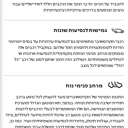
להכביד על הכיס. הדבר הופך את הרכבים הללו לאידיאליים עבור
נהגים הנוסעים בדרכים עירוניות ובינעירוניות.
גמישות לנסיעות שונות
רכבי הקרוסאובר מתאימים גם לנסיעות עירוניות על בסיס יומיומי
הודות לקומפקטיות ולתמרון הקל שלהם. במקביל רכבים אלו
מספקים מרחב פנימי ונוחות מקסימלית לנסיעות ארוכות או
לטיולים משפחתיים. השילוב הזה הופך אותם לסוג של רכב "כל
יכול" שמתאים לכל מצב.
מרחב פנימי נוח
התכנון הפנימי של הקרוסאוברים נועד להעניק לכל נוסע ברכב
חוויית ישיבה מרווחת ונוחה. בנוסף, תא המטען הגדול ומערכת
המושבים הגמישה, הם אלו המאפשרים לבעלי הרכבים ליהנות
מהאפשרות לשאת ברכב מטען רב שיכול להיות מיועד לטיולים, ציוד
לעבודה, עגלות תינוק, מזוודות לנסיעות משפחתיות ועוד. כמו כן,
המרחב הפנימי שלהם הופך אותם לרכב מושלם עבור משפחות.