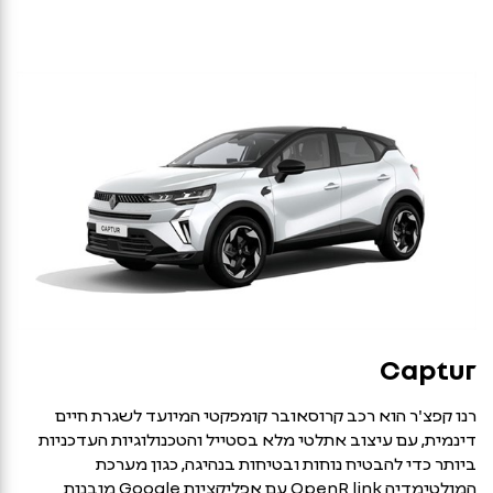
Captur
רנו קפצ'ר הוא רכב קרוסאובר קומפקטי המיועד לשגרת חיים
דינמית, עם עיצוב אתלטי מלא בסטייל והטכנולוגיות העדכניות
ביותר כדי להבטיח נוחות ובטיחות בנהיגה, כגון מערכת
המולטימדיה OpenR link עם אפליקציות Google מובנות