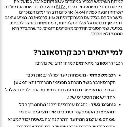
למרות השימוש הנפוץ במונחים SUV וקרוסאובר, בפועל אין
ביניהם הבדל משמעותי. בעבר,
SUV
נחשב לרכב שטח עם שלדה
קשיחה והנעה כפולה (4x4), אך כיום רוב הדגמים הנמכרים
בישראל הם בכלל עם הנעה קדמית (4x2). קרוסאובר, מציע עיצוב
דומה אך מבוסס על שלדה קלה יותר, המותאמת בעיקר לכביש.
בפועל, שני הסוגים חולקים מאפיינים דומים, כך שההבדל הוא
סמנטי ולא מהותי.
למי יתאים רכב קרוסאובר?
רכבי קרוסאובר מתאימים למגוון רחב של נהגים:
רכב משפחתי
- משפחות יעדיפו לרוב את רכבי
הקרוסאובר בשל המרחב הפנימי המרווח ותא המטען
הגדול, המאפשרים נסיעה נוחה ושקטה עם ילדים כשלכל
אחד יש את הספייס שלו.
נוהגים בעיר
- נהגים עירוניים ייהנו מהתמרון הקל
ומהעיצוב הקומפקטי שרכבים אלו מציעים וגם מי
שמחפש עיצוב המיועד יותר לנהיגה בשטח יכול למצוא
את מבוקשו בקרוסאובר שמשלב בין פונקציונליות