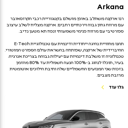
Arkana
רנו ארקנה משתלב באופן מושלם בקטגוריית רכבי הקרוסאובר
עם מרווח גחון גבוה וירכתיים רחבים. ארקנה מצליח לשלב עיצוב
ספורטיבי עם מרווח פנימי משמעותי ונפח תא מטען נדיב.
תהנו מחוויית נהיגה ייחודית ודינמית עם טכנולוגיית E-Tech
ההיברידית של ארקנה, שפותחה בהשראת עולם הספורט המוטורי.
טכנולוגיה זו משלבת דינמיות עם יעילות גבוהה בצריכת אנרגיה.
בעיר, תוכלו לנהוג ב-100% הנעה חשמלית עד 80% מהזמן
בזכות שני המנועים החשמליים שלה ותיבת הילוכים אוטומטית
מרובת מצבים.
גלו עוד