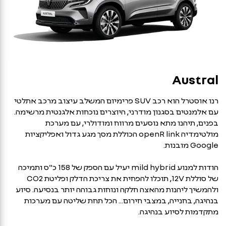
Austral
רנו אוסטרל הוא רכב SUV פרימיום המשלב עיצוב מרכב אתלטי
עם אלמנטים בסגנון מודרני, היוצרים נוכחות אלגנטית מרשימה.
בפנים, תיהנו מתא נוסעים מרווח ומודולרי, עם מערכת
מולטימדיה openR link הכוללת מסך מגע גדול ואפליקציות
Google מובנות.
הודות למנוע mild hybrid יעיל עם הספק של 158 כ"ס ותמיכה
של סוללת 12V, תוכלו להפחית את צריכת הדלק ופליטת CO2
ולהמשיך ליהנות מהאצה חלקה ונוחות גבוהה יותר בנסיעה. סיוע
בנהיגה, בחנייה, במצבי חירום... הכל תחת שליטה עם מערכות
מתקדמות לסיוע בנהיגה.