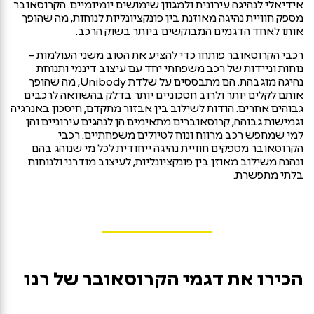
אידיאלי לנהיגה עירונית ולמגוון שימושים יומיומיים. הקרוסאובר
מספק חוויית נהיגה מאוזנת בין פונקציונליות לנוחות, מה שהופך
אותו לאחד הדגמים המבוקשים ביותר בשוק הרכב.
רכבי הקרוסאובר פותחו כדי להציע את הטוב משני העולמות –
נוחות וניידות של רכב משפחתי יחד עם עיצוב דינמי ותנוחת
נהיגה מוגבהת. הם מתבססים על שלדת Unibody, מה שהופך
אותם לקלים יותר ולרוב חסכוניים יותר בדלק בהשוואה לרכבים
גבוהים אחרים. הודות לשילוב בין אבזור מתקדם, חיסכון באנרגיה
וגמישות גבוהה, קרוסאוברים מתאימים הן לנהגים עירוניים והן
למי שמחפש רכב מרווח ונוח לטיולים משפחתיים. רכבי
הקרוסאובר מספקים חוויית נהיגה ייחודית לכל מי שנוהג בהם
ונהנה משילוב מאוזן בין פונקציונליות, לעיצוב מודרני ולנוחות
בלתי מתפשרת.
הכירו את דגמי הקרוסאובר של רנו