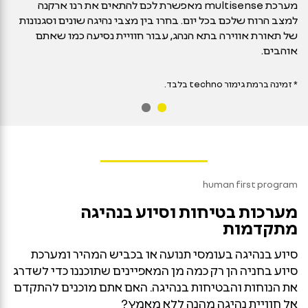
מערכת multisense מאפשרת לכם להתאים את רנו ארקנה
למצב הרוח שלכם בכל יום. בחרו בין מצבי נהיגה שונים וסגנונות
של תאורת אווירה בתא הנהג, עבור חוויית נסיעה כמו שאתם
אוהבים.
* זמינה ברמת גימור
techno
בלבד.
human first program
מערכות בטיחות וסיוע בנהיגה
מתקדמות
סיוע בנהיגה בעומסי תנועה או בכביש המהיר ומערכת
סיוע בחניה הן רק כמה מן המאפיינים שתוכננו כדי לשדרג
את הנוחות והבטיחות בנהיגה. האם אתם מוכנים להתקדם
אל חוויית נהיגה מהנה ללא מאמץ?