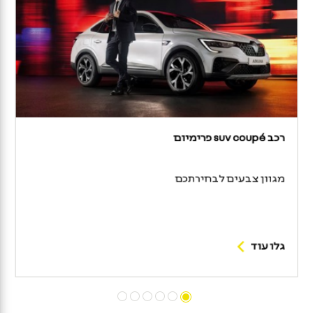
רכב suv coupé פרימיום
מגוון צבעים לבחירתכם
גלו עוד