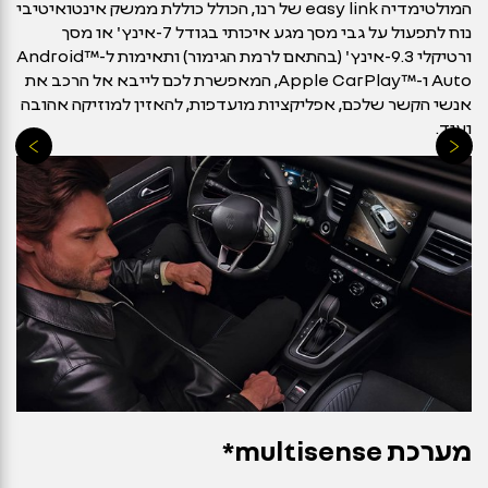
המולטימדיה easy link של רנו, הכולל כוללת ממשק אינטואיטיבי
נוח לתפעול על גבי מסך מגע איכותי בגודל 7-אינץ' או מסך
ורטיקלי 9.3-אינץ' (בהתאם לרמת הגימור) ותאימות ל-™Android
Auto ו-™Apple CarPlay, המאפשרת לכם לייבא אל הרכב את
אנשי הקשר שלכם, אפליקציות מועדפות, להאזין למוזיקה אהובה
ועוד.
מערכת multisense*