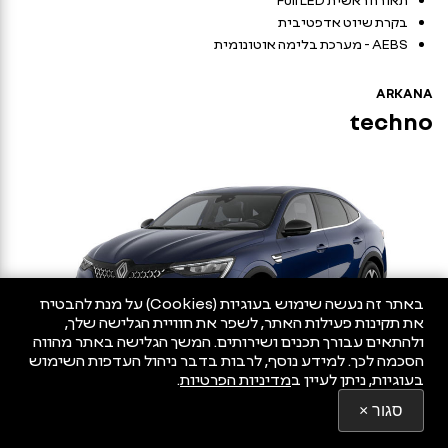
בקרת שיוט אדפטיבית
AEBS - מערכת בלימה אוטונומית
ARKANA
techno
באתר זה נעשה שימוש בעוגיות (Cookies) על מנת להבטיח
את תקינות פעילות האתר, לשפר את חוויית הגלישה שלך,
ולהתאים עבורך תכנים ושירותים. המשך הגלישה באתר מהווה
הסכמה לכך. למידע נוסף, לרבות בדבר ניהול העדפות השימוש
בעוגיות, ניתן לעיין ב
מדיניות הפרטיות
.
נפתח
בחלון
full hybrid
mild hybrid
סגור ×
חדש