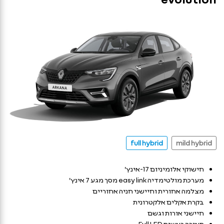
full hybrid
mild hybrid
חישוקי אלומיניום 17-אינץ'
מערכת מולטימדיה easy link מסך מגע 7 אינץ'
מצלמה אחורית וחיישני חניה אחוריים
בקרת אקלים אלקטרונית
חיישני אורות וגשם
תאורה ראשית Full LED