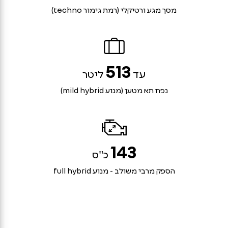
מסך מגע ורטיקלי (רמת גימור techno)
513
עד
ליטר
נפח תא מטען (מנוע mild hybrid)
143
כ"ס
הספק מרבי משולב - מנוע full hybrid