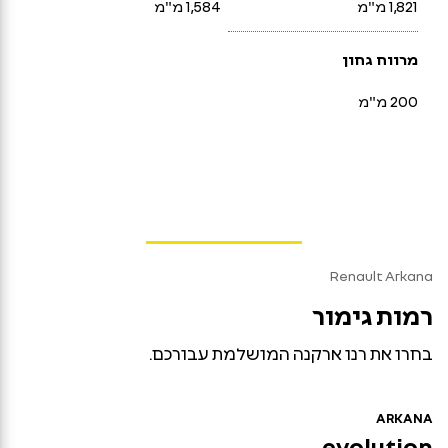
1,821 מ"מ
1,584 מ"מ
מרווח גחון
200 מ"מ
Renault Arkana
רמות גימור
בחרו את רנו ארקנה המושלמת עבורכם.
ARKANA
evolution