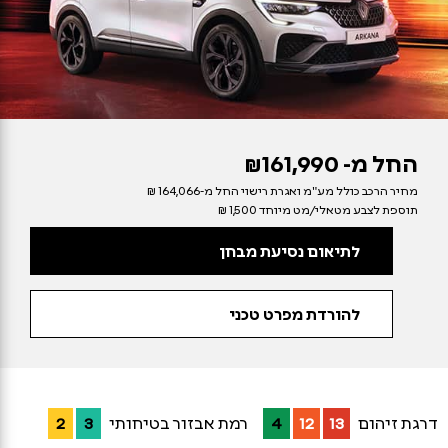
החל מ-
₪161,990
מחיר הרכב כולל מע"מ ואגרת רישוי החל מ-164,066 ₪
תוספת לצבע מטאלי/מט מיוחד 1,500 ₪
לתיאום נסיעת מבחן
להורדת מפרט טכני
דרגת זיהום
13
12
4
רמת אבזור בטיחותי
3
2