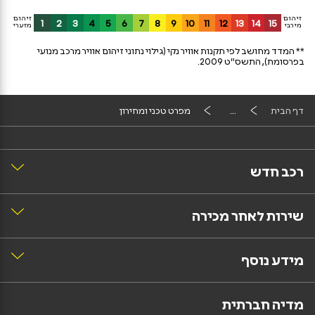
זיהום
זיהום
1
2
3
4
5
6
7
8
9
10
11
12
13
14
15
מירבי
מזערי
** המדד מחושב לפי תקנות אוויר נקי (גילוי נתוני זיהום אוויר מרכב מנועי
בפרסומת), התשס"ט 2009.