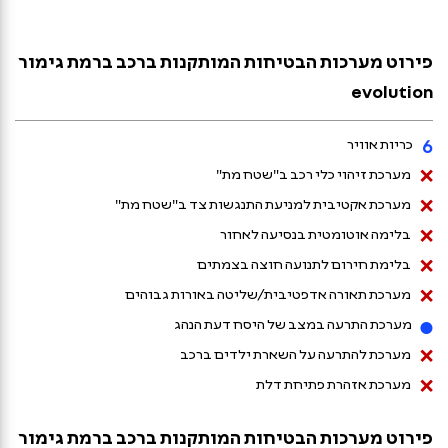
פירוט מערכות הבטיחות המותקנות ברכב ברמת גימור
evolution
כריות אוויר
מערכת
מערכת זיהוי כלי רכב ב"שטח מת"
שאינה
מערכת
מערכת אקטיבית למניעת התנגשות צד ב"שטח מת"
מותקנת
שאינה
מערכת
בלימה אוטומטית בנסיעה לאחור
בדגם
מותקנת
שאינה
מערכת
בלימת חירום לתנועה חוצה בצמתים
בדגם
מותקנת
שאינה
מערכת
מערכת תאורה אדפטיבית/שליטה באורות גבוהים
בדגם
מותקנת
שאינה
מערכת
מערכת התרעה במצב של היסח דעת הנהג
בדגם
מותקנת
מותקנת
מערכת
מערכת להתרעה על השארת ילדים ברכב
בדגם
בדגם
שאינה
מערכת
מערכת אזהרת פתיחת דלת
מותקנת
שאינה
בדגם
מותקנת
פירוט מערכות הבטיחות המותקנות ברכב ברמת גימור
בדגם