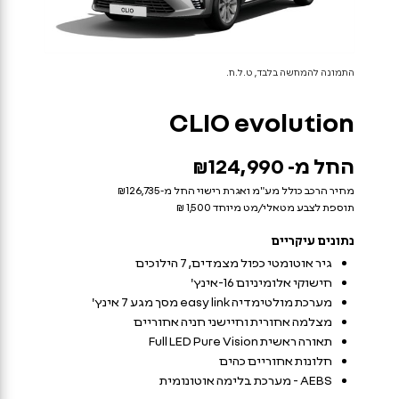
התמונה להמחשה בלבד, ט.ל.ח.
CLIO
evolution
החל מ- ₪124,990
מחיר הרכב כולל מע"מ ואגרת רישוי החל מ-₪126,735
תוספת לצבע מטאלי/מט מיוחד 1,500 ₪
נתונים עיקריים
גיר אוטומטי כפול מצמדים, 7 הילוכים
חישוקי אלומיניום 16-אינץ'
מערכת מולטימדיה easy link מסך מגע 7 אינץ'
מצלמה אחורית וחיישני חניה אחוריים
תאורה ראשית Full LED Pure Vision
חלונות אחוריים כהים
AEBS - מערכת בלימה אוטונומית