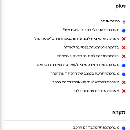
plus
כריות אוויר
מערכת
מערכת זיהוי כלי רכב ב"שטח מת"
מותקנת
מערכת
מערכת אקטיבית למניעת התנגשות צד ב"שטח מת"
בדגם
שאינה
מערכת
בלימה אוטומטית בנסיעה לאחור
מותקנת
שאינה
מערכת
בלימת חירום לתנועה חוצה בצמתים
בדגם
מותקנת
שאינה
מערכת
מערכת תאורה אדפטיבית/שליטה באורות גבוהים
בדגם
מותקנת
מותקנת
מערכת
מערכת התרעה במצב של היסח דעת הנהג
בדגם
בדגם
מותקנת
מערכת
מערכת להתרעה על השארת ילדים ברכב
בדגם
שאינה
מערכת
מערכת אזהרת פתיחת דלת
מותקנת
שאינה
בדגם
מותקנת
בדגם
מקרא
מערכת מותקנת בדגם הרכב