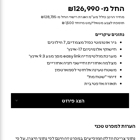
החל מ- ₪126,990
מחיר הרכב כולל מע"מ ואגרת רישוי החל מ-₪128,735
תוספת לצבע מטאלי/מט מיוחד 1,500 ₪
נתונים עיקריים
גיר אוטומטי כפול מצמדים, 7 הילוכים
חישוקי אלומיניום 17-אינץ'
מערכת מולטימדיה easy link מסך מגע 9.3 אינץ'
מצלמה אחורית וחיישני חניה אחוריים
משטח טעינה אלחוטי לסמארטפון
זיהוי "שטח מת"
תאורה אדפטיבית
הצג פירוט
הערות למפרט טכני
נתוני צריכת הדלק המופיעים במפרט זה הינם לפי נתוני היצרן, על פי