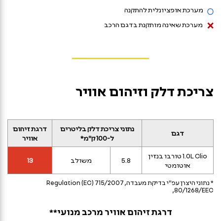
מערכת אופציונלית להתקנה
מערכת שאינה מותקנת בדגם הרכב
צריכת דלק וזיהום אוויר
נתוני צריכת דלק בליטרים
דרגת זיהום
דגם
ל-100 ק"מ*
אוויר
דגם
Clio‏ 1.0L טורבו בנזין
נתוני
דרגת
5.8
משולב
13
אוטומטי
צריכת
זיהום
דלק
אוויר
* נתוני היצרן עפ"י בדיקת מעבדה, Regulation (EC) 715/2007
בליטרים
,80/1268/EEC
ל-100
קילומטר
דרגת זיהום אוויר מרכב מנועי**