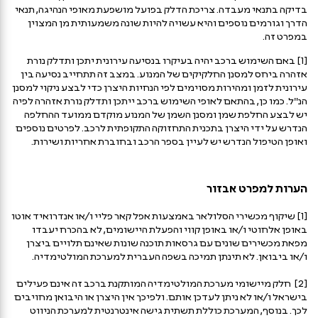
בדיקה בתנאי מעבדה. צריכת הדלק בפועל מושפעת מאופי הנהיגה, תנאי
הדרך וגורמים נוספים והיא עשויה להיות שונה משמעותית מן המצוין
במפרט זה.
[1] באם השימוש ברכב יהיה בעיקרו בנסיעה עירונית יתכן ותדלק נורת
אזהרה ביחס למסנן החלקיקים של המנוע. במצב זה תתחייב נסיעה בין
עירונית לזמן ומהירות מסוימים לפי הנחיות היצרן כדי לבצע ניקוי למסנן
הנ"ל. כמו כן, בהתאם לאופי השימוש ברכב ייתכן ותדלק נורת אזהרה לפיה
יש לבצע החלפת שמן ומסנן השמן של המנוע מוקדם ממועד ההחלפה
הנדרש על ידי היצרן בתכנית התחזוקה התקופתית לרכב. לפרטים נוספים
ואופן הטיפול הנדרש יש לעיין בספר הרכב ובחוברת אחריות ושירות.
הערות למפרט אבזור
[1] שיקוף מכשירי הסלולאר באמצעות אפל קאר פליי ו/או אנדרואיד אוטו
באופן אלחוטי ו/או באופן קווי והפעלת היישומים, לא בהכרח יעבדו
מפאת מכשירים שונים עם גרסאות תוכנה שונות שאינם תלויים ביצרן
ו/או ביבואן. לא תינתן תמיכה בשפה העברית למערכת המולטימדיה.
[2] חלק מיישומי מערכת המולטימדיה המותקנת ברכב זה אינם פעילים
בישראל ו/או לא ניתן לעדכן אותם. ולפיכך אין היצרן או היבואן מחויבים
לכך. בנוסף, המערכת כוללת תשתית גישה אינטרנטית למערכת הניווט